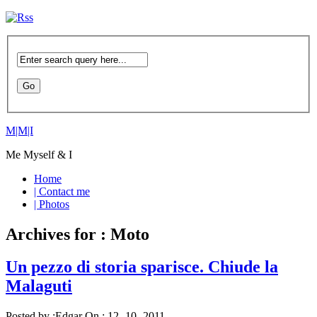
M|M|I
Me Myself & I
Home
| Contact me
| Photos
Archives for : Moto
Un pezzo di storia sparisce. Chiude la
Malaguti
Posted by :
Edgar
On :
12- 10 -2011