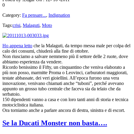
0
Category:
Fa pensare...
,
Indignation
Tags:
crisi
,
Malaguti
,
Moto
Ho appena letto
che la Malaguti, da tempo messa male per colpa del
calo dei consumi, chiuderà alla fine di ottobre.
Non riusciamo a salvare nemmeno più il settore delle 2 ruote, dove
abbiamo esperienza da vendere.
Ricordo benissimo il Fifty, un cinquantino che veniva elaborato a
più non posso, marmitte Proma o Leovinci, carburatori maggiorati,
testate abbassate, dei veri gioiellini. All’epoca furono una vera
innovazione, venivano chiamati anche “tuboni”, perché avevano
appunto un grosso tubo centrale che faceva sia da telaio che da
serbatoio.
150 dipendenti vanno a casa e con loro tanti anni di storia e tecnica
motociclistica italiana.
Ora torniamo anche a parlare ancora di destra, sinistra e di escort.
Se la Ducati Monster non basta….