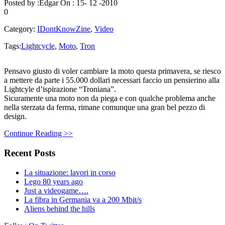
Posted by :
Edgar
On :
15- 12 -2010
0
Category:
IDontKnowZine
,
Video
Tags:
Lightcycle
,
Moto
,
Tron
Pensavo giusto di voler cambiare la moto questa primavera, se riesco
a mettere da parte i 55.000 dollari necessari faccio un pensierino alla
Lightcyle d’ispirazione “Troniana”.
Sicuramente una moto non da piega e con qualche problema anche
nella sterzata da ferma, rimane comunque una gran bel pezzo di
design.
Continue Reading >>
Recent Posts
La situazione: lavori in corso
Lego 80 years ago
Just a videogame….
La fibra in Germania va a 200 Mbit/s
Aliens behind the hills