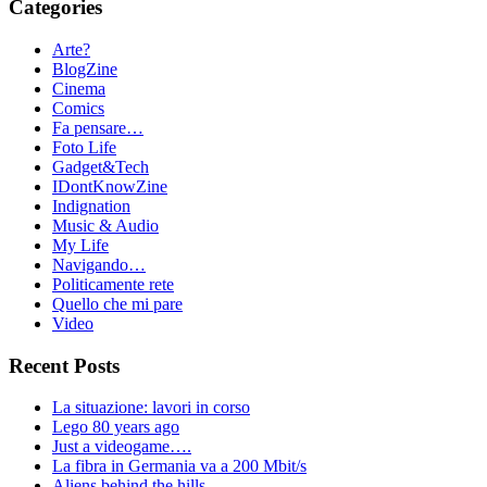
Categories
Arte?
BlogZine
Cinema
Comics
Fa pensare…
Foto Life
Gadget&Tech
IDontKnowZine
Indignation
Music & Audio
My Life
Navigando…
Politicamente rete
Quello che mi pare
Video
Recent Posts
La situazione: lavori in corso
Lego 80 years ago
Just a videogame….
La fibra in Germania va a 200 Mbit/s
Aliens behind the hills