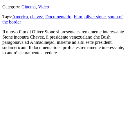
Category:
Cinema
,
Video
Tags:
America
,
chavez
,
Documentario
,
Film
,
oliver stone
,
south of
the border
Il nuovo film di Oliver Stone si presenta estremamente interessante.
Stone incontra Chavez, il presidente venezualano che Bush
paragonava ad Ahmadinejad
,
insieme ad altri sette presidenti
sudamericani. Il documentario si profila estremamente interessante,
lo andrò sicuramente a vedere.