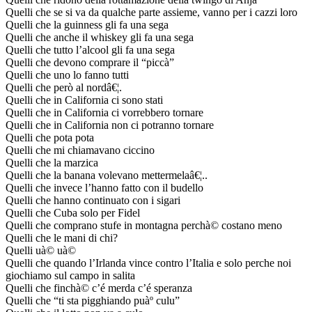
Quelli che se si va da qualche parte assieme, vanno per i cazzi loro
Quelli che la guinness gli fa una sega
Quelli che anche il whiskey gli fa una sega
Quelli che tutto l’alcool gli fa una sega
Quelli che devono comprare il “piccà­”
Quelli che uno lo fanno tutti
Quelli che però al nordâ€¦.
Quelli che in California ci sono stati
Quelli che in California ci vorrebbero tornare
Quelli che in California non ci potranno tornare
Quelli che pota pota
Quelli che mi chiamavano ciccino
Quelli che la marzica
Quelli che la banana volevano mettermelaâ€¦..
Quelli che invece l’hanno fatto con il budello
Quelli che hanno continuato con i sigari
Quelli che Cuba solo per Fidel
Quelli che comprano stufe in montagna perchà© costano meno
Quelli che le mani di chi?
Quelli uà© uà©
Quelli che quando l’Irlanda vince contro l’Italia e solo perche noi
giochiamo sul campo in salita
Quelli che finchà© c’é merda c’é speranza
Quelli che “ti sta pigghiando puàº culu”