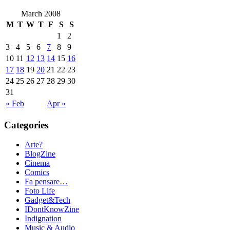
March 2008
M
T
W
T
F
S
S
1
2
3
4
5
6
7
8
9
10
11
12
13
14
15
16
17
18
19
20
21
22
23
24
25
26
27
28
29
30
31
« Feb
Apr »
Categories
Arte?
BlogZine
Cinema
Comics
Fa pensare…
Foto Life
Gadget&Tech
IDontKnowZine
Indignation
Music & Audio