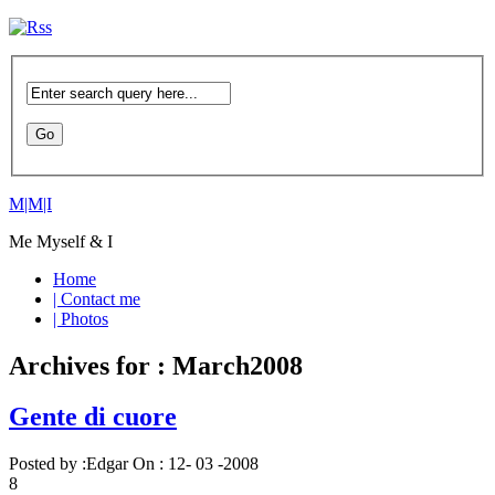
M|M|I
Me Myself & I
Home
| Contact me
| Photos
Archives for : March2008
Gente di cuore
Posted by :
Edgar
On :
12- 03 -2008
8