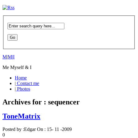
M|M|I
Me Myself & I
Home
| Contact me
| Photos
Archives for : sequencer
ToneMatrix
Posted by :
Edgar
On :
15- 11 -2009
0