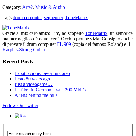
Category:
Arte?
,
Music & Audio
Tags:
drum computer
,
sequencer
,
ToneMatrix
Grazie al mio caro amico Tim, ho scoperto
ToneMatrix
, un semplice
ma meraviglioso “sequencer”. Occhio perché vizia. Consiglio anche
di provare il drum computer
FL 909
(copia del famoso Roland) e il
Karplus-Strong Guitar
.
Recent Posts
La situazione: lavori in corso
Lego 80 years ago
Just a videogame….
La fibra in Germania va a 200 Mbit/s
Aliens behind the hills
Follow On Twitter