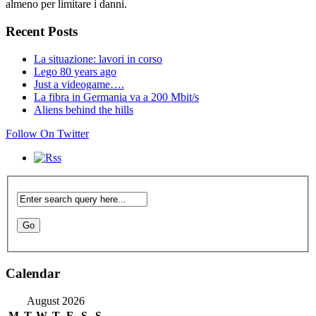
almeno per limitare i danni.
Recent Posts
La situazione: lavori in corso
Lego 80 years ago
Just a videogame….
La fibra in Germania va a 200 Mbit/s
Aliens behind the hills
Follow On Twitter
Calendar
August 2026
M
T
W
T
F
S
S