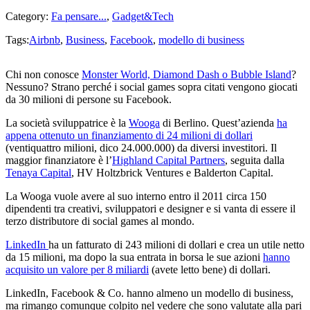
Category:
Fa pensare...
,
Gadget&Tech
Tags:
Airbnb
,
Business
,
Facebook
,
modello di business
Chi non conosce
Monster World, Diamond Dash o Bubble Island
?
Nessuno? Strano perché i social games sopra citati vengono giocati
da 30 milioni di persone su Facebook.
La società sviluppatrice è la
Wooga
di Berlino. Quest’azienda
ha
appena ottenuto un finanziamento di 24 milioni di dollari
(ventiquattro milioni, dico 24.000.000) da diversi investitori. Il
maggior finanziatore è l’
Highland Capital Partners
, seguita dalla
Tenaya Capital
, HV Holtzbrick Ventures e Balderton Capital.
La Wooga vuole avere al suo interno entro il 2011 circa 150
dipendenti tra creativi, sviluppatori e designer e si vanta di essere il
terzo distributore di social games al mondo.
LinkedIn
ha un fatturato di 243 milioni di dollari e crea un utile netto
da 15 milioni, ma dopo la sua entrata in borsa le sue azioni
hanno
acquisito un valore per 8 miliardi
(avete letto bene) di dollari.
LinkedIn, Facebook & Co. hanno almeno un modello di business,
ma rimango comunque colpito nel vedere che sono valutate alla pari