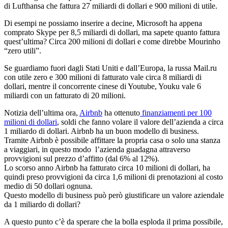
di Lufthansa che fattura 27 miliardi di dollari e 900 milioni di utile.
Di esempi ne possiamo inserire a decine, Microsoft ha appena
comprato Skype per 8,5 miliardi di dollari, ma sapete quanto fattura
quest’ultima? Circa 200 milioni di dollari e come direbbe Mourinho
“zero utili”.
Se guardiamo fuori dagli Stati Uniti e dall’Europa, la russa Mail.ru
con utile zero e 300 milioni di fatturato vale circa 8 miliardi di
dollari, mentre il concorrente cinese di Youtube, Youku vale 6
miliardi con un fatturato di 20 milioni.
Notizia dell’ultima ora,
Airbnb
ha ottenuto
finanziamenti per 100
milioni di dollari
, soldi che fanno volare il valore dell’azienda a circa
1 miliardo di dollari. Airbnb ha un buon modello di business.
Tramite Airbnb è possibile affittare la propria casa o solo una stanza
a viaggiari, in questo modo l’azienda guadagna attraverso
provvigioni sul prezzo d’affitto (dal 6% al 12%).
Lo scorso anno Airbnb ha fatturato circa 10 milioni di dollari, ha
quindi preso provvigioni da circa 1,6 milioni di prenotazioni al costo
medio di 50 dollari ognuna.
Questo modello di business può però giustificare un valore aziendale
da 1 miliardo di dollari?
A questo punto c’è da sperare che la bolla esploda il prima possibile,