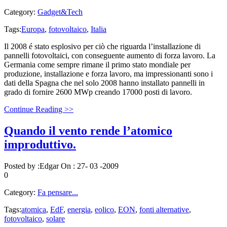
Category:
Gadget&Tech
Tags:
Europa
,
fotovoltaico
,
Italia
Il 2008 é stato esplosivo per ciò che riguarda l’installazione di
pannelli fotovoltaici, con conseguente aumento di forza lavoro. La
Germania come sempre rimane il primo stato mondiale per
produzione, installazione e forza lavoro, ma impressionanti sono i
dati della Spagna che nel solo 2008 hanno installato pannelli in
grado di fornire 2600 MWp creando 17000 posti di lavoro.
Continue Reading >>
Quando il vento rende l’atomico
improduttivo.
Posted by :
Edgar
On :
27- 03 -2009
0
Category:
Fa pensare...
Tags:
atomica
,
EdF
,
energia
,
eolico
,
EON
,
fonti alternative
,
fotovoltaico
,
solare