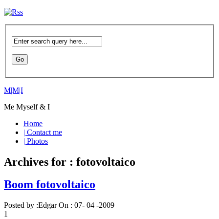
M|M|I
Me Myself & I
Home
| Contact me
| Photos
Archives for : fotovoltaico
Boom fotovoltaico
Posted by :
Edgar
On :
07- 04 -2009
1