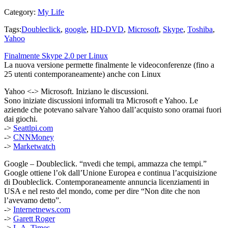
Category:
My Life
Tags:
Doubleclick
,
google
,
HD-DVD
,
Microsoft
,
Skype
,
Toshiba
,
Yahoo
Finalmente Skype 2.0 per Linux
La nuova versione permette finalmente le videoconferenze (fino a
25 utenti contemporaneamente) anche con Linux
Yahoo <-> Microsoft. Iniziano le discussioni.
Sono iniziate discussioni informali tra Microsoft e Yahoo. Le
aziende che potevano salvare Yahoo dall’acquisto sono oramai fuori
dai giochi.
->
Seattlpi.com
->
CNNMoney
->
Marketwatch
Google – Doubleclick. “nvedi che tempi, ammazza che tempi.”
Google ottiene l’ok dall’Unione Europea e continua l’acquisizione
di Doubleclick. Contemporaneamente annuncia licenziamenti in
USA e nel resto del mondo, come per dire “Non dite che non
l’avevamo detto”.
->
Internetnews.com
->
Garett Roger
->
L.A. Times