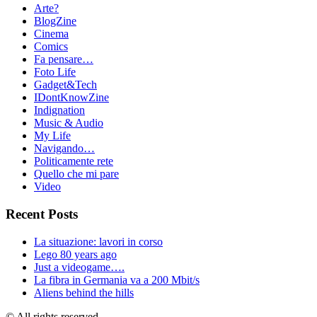
Arte?
BlogZine
Cinema
Comics
Fa pensare…
Foto Life
Gadget&Tech
IDontKnowZine
Indignation
Music & Audio
My Life
Navigando…
Politicamente rete
Quello che mi pare
Video
Recent Posts
La situazione: lavori in corso
Lego 80 years ago
Just a videogame….
La fibra in Germania va a 200 Mbit/s
Aliens behind the hills
© All rights reserved.