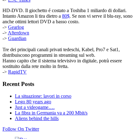
HD-DVD. Il giochetto é costato a Toshiba 1 miliardo di dollari.
Intanto Amazon li tira dietro a
80$
. Se non vi serve il blu-ray, sono
anche ottimi lettori DVD a basso costo.
->
Gearlog
->
Afterdown
->
Guardian
Tre dei principali canali privati tedeschi, Kabel, Pro7 e Sat1,
distribuiscono programmi in streaming sul web.
Hanno capito che il sistema televisivo in digitale, potrà essere
sostituito dalla rete molto in fretta.
->
RapidTV
Recent Posts
La situazione: lavori in corso
Lego 80 years ago
Just a videogame….
La fibra in Germania va a 200 Mbit/s
Aliens behind the hills
Follow On Twitter