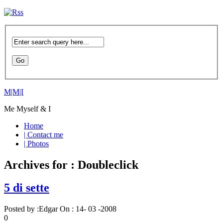
M|M|I
Me Myself & I
Home
| Contact me
| Photos
Archives for : Doubleclick
5 di sette
Posted by :
Edgar
On :
14- 03 -2008
0