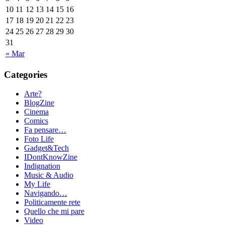
10
11
12
13
14
15
16
17
18
19
20
21
22
23
24
25
26
27
28
29
30
31
« Mar
Categories
Arte?
BlogZine
Cinema
Comics
Fa pensare…
Foto Life
Gadget&Tech
IDontKnowZine
Indignation
Music & Audio
My Life
Navigando…
Politicamente rete
Quello che mi pare
Video