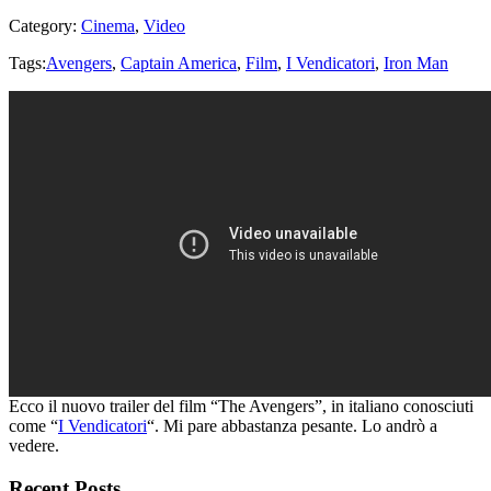
Category:
Cinema
,
Video
Tags:
Avengers
,
Captain America
,
Film
,
I Vendicatori
,
Iron Man
Ecco il nuovo trailer del film “The Avengers”, in italiano conosciuti
come “
I Vendicatori
“. Mi pare abbastanza pesante. Lo andrò a
vedere.
Recent Posts