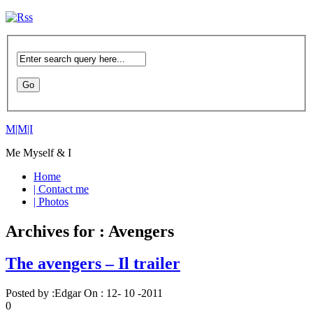
M|M|I
Me Myself & I
Home
| Contact me
| Photos
Archives for : Avengers
The avengers – Il trailer
Posted by :
Edgar
On :
12- 10 -2011
0