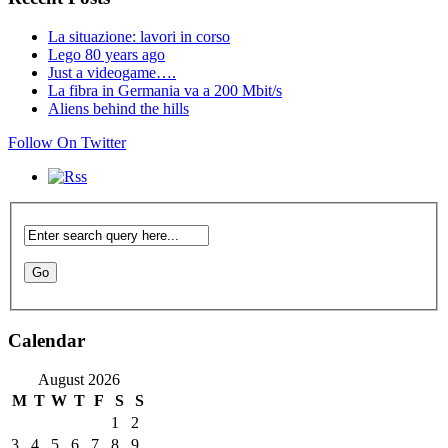
La situazione: lavori in corso
Lego 80 years ago
Just a videogame….
La fibra in Germania va a 200 Mbit/s
Aliens behind the hills
Follow On Twitter
Calendar
August 2026
M
T
W
T
F
S
S
1
2
3
4
5
6
7
8
9