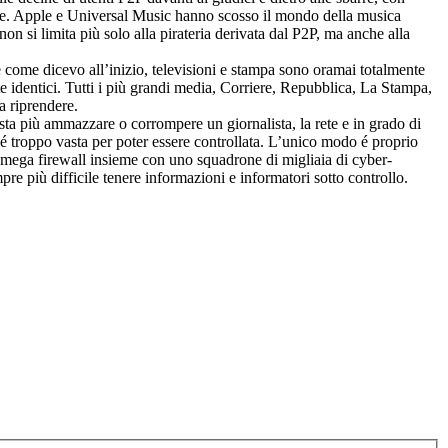
oltre. Apple e Universal Music hanno scosso il mondo della musica
 si limita più solo alla pirateria derivata dal P2P, ma anche alla
come dicevo all’inizio, televisioni e stampa sono oramai totalmente
ente identici. Tutti i più grandi media, Corriere, Repubblica, La Stampa,
a riprendere.
asta più ammazzare o corrompere un giornalista, la rete e in grado di
d é troppo vasta per poter essere controllata. L’unico modo é proprio
un mega firewall insieme con uno squadrone di migliaia di cyber-
pre più difficile tenere informazioni e informatori sotto controllo.