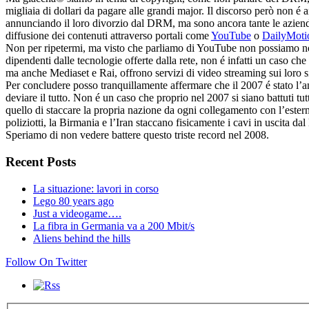
migliaia di dollari da pagare alle grandi major. Il discorso però non 
annunciando il loro divorzio dal DRM, ma sono ancora tante le aziende
diffusione dei contenuti attraverso portali come
YouTube
o
DailyMoti
Non per ripetermi, ma visto che parliamo di YouTube non possiamo non
dipendenti dalle tecnologie offerte dalla rete, non é infatti un caso che
ma anche Mediaset e Rai, offrono servizi di video streaming sui loro si
Per concludere posso tranquillamente affermare che il 2007 é stato l’an
deviare il tutto. Non é un caso che proprio nel 2007 si siano battuti tu
quello di staccare la propria nazione da ogni collegamento con l’estern
poliziotti, la Birmania e l’Iran staccano fisicamente i cavi in uscita d
Speriamo di non vedere battere questo triste record nel 2008.
Recent Posts
La situazione: lavori in corso
Lego 80 years ago
Just a videogame….
La fibra in Germania va a 200 Mbit/s
Aliens behind the hills
Follow On Twitter