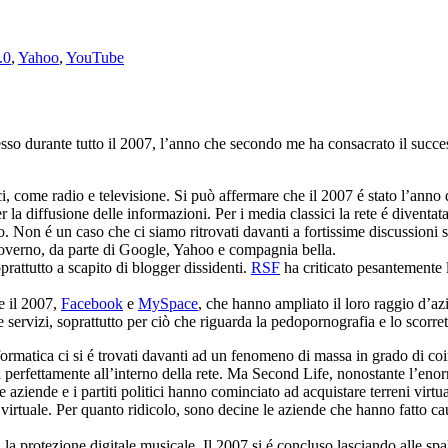
.0
,
Yahoo
,
YouTube
esso durante tutto il 2007, l’anno che secondo me ha consacrato il succe
ici, come radio e televisione. Si può affermare che il 2007 é stato l’anno 
er la diffusione delle informazioni. Per i media classici la rete é divent
Non é un caso che ci siamo ritrovati davanti a fortissime discussioni sul
 governo, da parte di Google, Yahoo e compagnia bella.
oprattutto a scapito di blogger dissidenti.
RSF
ha criticato pesantemente l
te il 2007,
Facebook
e
MySpace
, che hanno ampliato il loro raggio d’az
ervizi, soprattutto per ciò che riguarda la pedopornografia e lo scorretto 
nformatica ci si é trovati davanti ad un fenomeno di massa in grado di c
rsi perfettamente all’interno della rete. Ma Second Life, nonostante l’e
e aziende e i partiti politici hanno cominciato ad acquistare terreni vir
 virtuale. Per quanto ridicolo, sono decine le aziende che hanno fatto ca
rotezione digitale musicale. Il 2007 si é concluso lasciando alle spalle