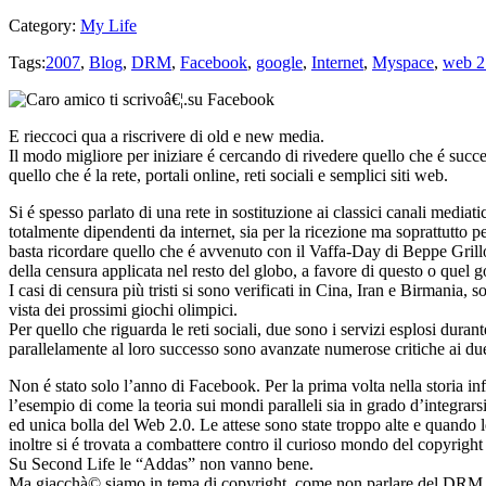
Category:
My Life
Tags:
2007
,
Blog
,
DRM
,
Facebook
,
google
,
Internet
,
Myspace
,
web 2
E rieccoci qua a riscrivere di old e new media.
Il modo migliore per iniziare é cercando di rivedere quello che é succ
quello che é la rete, portali online, reti sociali e semplici siti web.
Si é spesso parlato di una rete in sostituzione ai classici canali mediat
totalmente dipendenti da internet, sia per la ricezione ma soprattutto p
basta ricordare quello che é avvenuto con il Vaffa-Day di Beppe Grillo. 
della censura applicata nel resto del globo, a favore di questo o quel
I casi di censura più tristi si sono verificati in Cina, Iran e Birmania, s
vista dei prossimi giochi olimpici.
Per quello che riguarda le reti sociali, due sono i servizi esplosi duran
parallelamente al loro successo sono avanzate numerose critiche ai due s
Non é stato solo l’anno di Facebook. Per la prima volta nella storia i
l’esempio di come la teoria sui mondi paralleli sia in grado d’integra
ed unica bolla del Web 2.0. Le attese sono state troppo alte e quando l
inoltre si é trovata a combattere contro il curioso mondo del copyright
Su Second Life le “Addas” non vanno bene.
Ma giacchà© siamo in tema di copyright, come non parlare del DRM, la p