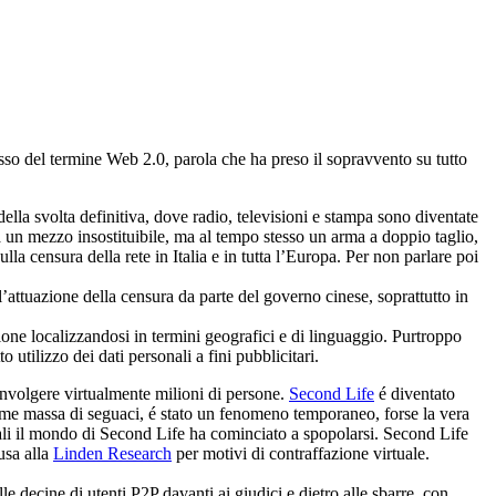
sso del termine Web 2.0, parola che ha preso il sopravvento su tutto
della svolta definitiva, dove radio, televisioni e stampa sono diventate
ata un mezzo insostituibile, ma al tempo stesso un arma a doppio taglio,
la censura della rete in Italia e in tutta l’Europa. Per non parlare poi
’attuazione della censura da parte del governo cinese, soprattutto in
ione localizzandosi in termini geografici e di linguaggio. Purtroppo
utilizzo dei dati personali a fini pubblicitari.
oinvolgere virtualmente milioni di persone.
Second Life
é diventato
norme massa di seguaci, é stato un fenomeno temporaneo, forse la vera
tuali il mondo di Second Life ha cominciato a spopolarsi. Second Life
usa alla
Linden Research
per motivi di contraffazione virtuale.
 decine di utenti P2P davanti ai giudici e dietro alle sbarre, con