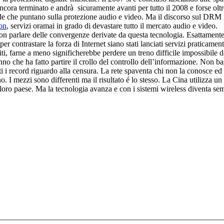
é ancora terminato e andrà sicuramente avanti per tutto il 2008 e forse 
 che puntano sulla protezione audio e video. Ma il discorso sul DRM non
on
, servizi oramai in grado di devastare tutto il mercato audio e video.
 parlare delle convergenze derivate da questa tecnologia. Esattamente 
 per contrastare la forza di Internet siano stati lanciati servizi praticam
ti, farne a meno significherebbe perdere un treno difficile impossibile d
no che ha fatto partire il crollo del controllo dell’informazione. Non b
tti i record riguardo alla censura. La rete spaventa chi non la conosce e
o. I mezzi sono differenti ma il risultato é lo stesso. La Cina utilizza 
al loro paese. Ma la tecnologia avanza e con i sistemi wireless diventa sem