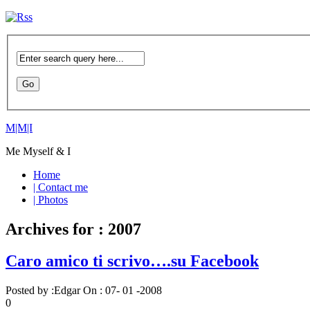
M|M|I
Me Myself & I
Home
| Contact me
| Photos
Archives for : 2007
Caro amico ti scrivo….su Facebook
Posted by :
Edgar
On :
07- 01 -2008
0