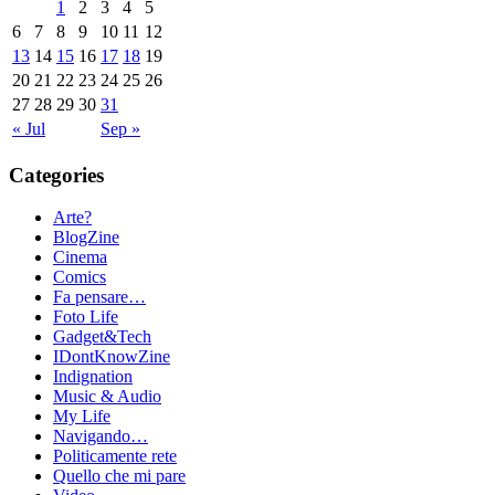
1
2
3
4
5
6
7
8
9
10
11
12
13
14
15
16
17
18
19
20
21
22
23
24
25
26
27
28
29
30
31
« Jul
Sep »
Categories
Arte?
BlogZine
Cinema
Comics
Fa pensare…
Foto Life
Gadget&Tech
IDontKnowZine
Indignation
Music & Audio
My Life
Navigando…
Politicamente rete
Quello che mi pare