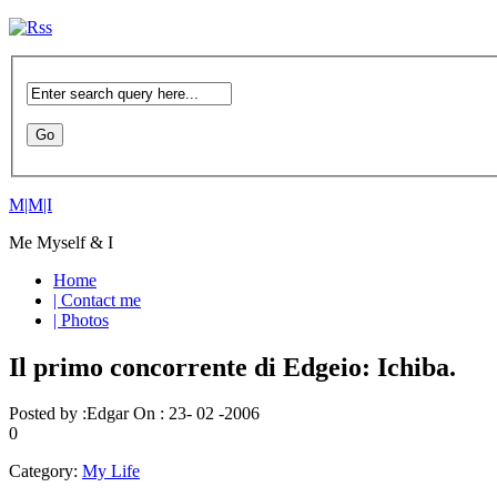
M|M|I
Me Myself & I
Home
| Contact me
| Photos
Il primo concorrente di Edgeio: Ichiba.
Posted by :
Edgar
On :
23- 02 -2006
0
Category:
My Life