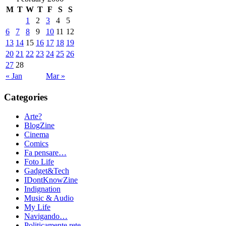
M
T
W
T
F
S
S
1
2
3
4
5
6
7
8
9
10
11
12
13
14
15
16
17
18
19
20
21
22
23
24
25
26
27
28
« Jan
Mar »
Categories
Arte?
BlogZine
Cinema
Comics
Fa pensare…
Foto Life
Gadget&Tech
IDontKnowZine
Indignation
Music & Audio
My Life
Navigando…
Politicamente rete