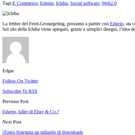
Tags:
E Commerce
,
Edgeio
,
Ichiba
,
Social software
,
Web2.0
La febbre del Feed-Geotargeting, prossimo a partire con
Edgeio
, sta 
Sul sito della Ichiba viene spiegato, grazie a semplici disegni, l’idea d
Edgar
Follow On Twitter
Subscribe To RSS
Previous Post
Edgeio, killer di Ebay & Co.?
Next Post
iTunes festeggia un miliardo di downloads